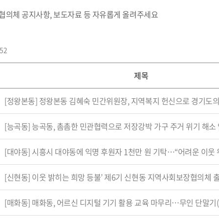
 협의체 공지사항, 보도자료 등 자유롭게 올려주세요
52
제목
[정왕본동] 정왕본동 김혜숙 민간위원장, 지역복지 헌신으로 경기도
[능곡동] 능곡동, 촘촘한 민관협력으로 저장강박 가구 주거 위기 해소
[대야동] 시흥시 대야동에 익명 후원자 1천만 원 기탁…“어려운 이웃 위
[신현동] 이웃 밝히는 희망 등불’ 제6기 신현동 지역사회보장협의체 
[매화동] 매화동, 어르신 디지털 기기 활용 교육 마무리…무인 단말기(