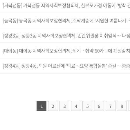
[거북섬동] 거북섬동 지역사회보장협의체, 한부모가정 아동에 ‘방학 간식
[능곡동] 능곡동 지역사회보장협의체, 취약계층에 ‘시원한 여름나기’
[정왕3동] 정왕3동 지역사회보장협의체, 민간위원장 이취임식… 다정한
[대야동] 대야동 지역사회보장협의체, 위기ㆍ취약 60가구에 계절김
[정왕4동] 정왕4동, 퇴원 어르신에 ‘의료ㆍ요양 통합돌봄’ 손길… 촘촘
1
2
3
4
5
6
7
8