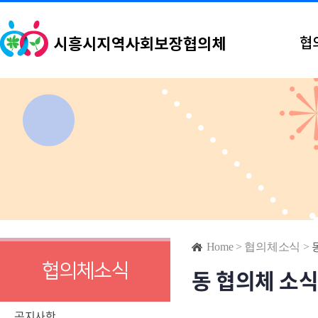
협
Home
>
협의체소식
>
협의체소식
동 협의체 소
공지사항