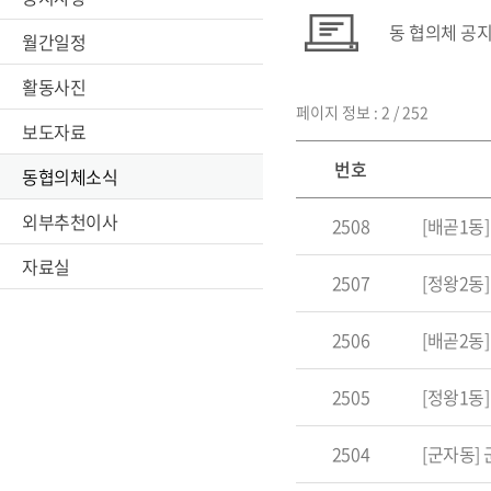
동 협의체 공
월간일정
활동사진
페이지 정보 : 2 / 252
보도자료
번호
동협의체소식
외부추천이사
2508
[배곧1동
자료실
2507
[정왕2동
2506
[배곧2동
2505
[정왕1동
2504
[군자동]