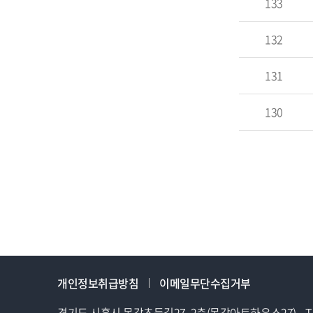
133
132
131
130
개인정보취급방침
이메일무단수집거부
경기도 시흥시 목감초등길27, 2층(목감아트하우스27)
T