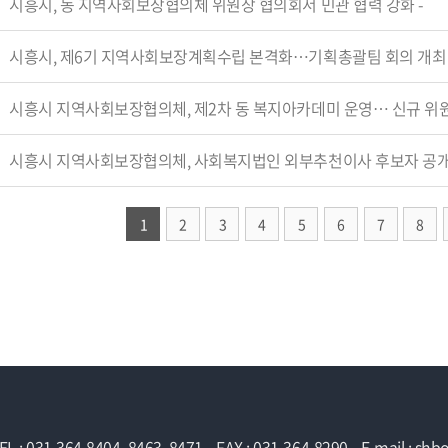
시흥시, 동 지역사회보장협의체 위원장 협의회서 민관 협력 강화
-
시흥시, 제6기 지역사회보장계획수립 본격화…기획총괄팀 회의 개
시흥시 지역사회보장협의체, 제2차 동 복지아카데미 운영… 신규 위원 역
시흥시 지역사회보장협의체, 사회복지법인 외부추천이사 후보자 공
1
2
3
4
5
6
7
8
EL : 031-364-8404, 8463, 8471
FAX : 031-364-8290
E-mail : sh