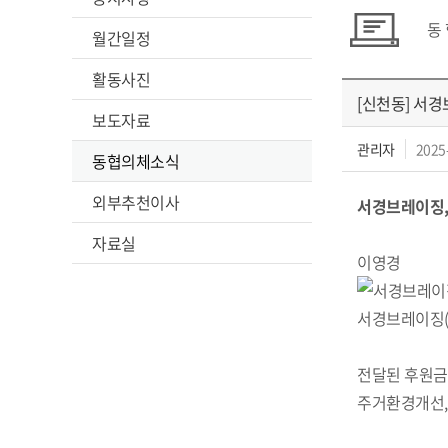
동
월간일정
활동사진
[신천동] 서
보도자료
관리자
2025
동협의체소식
외부추천이사
서경브레이징,
작
자료실
이영경
서경브레이징(
전달된 후원금
주거환경개선,