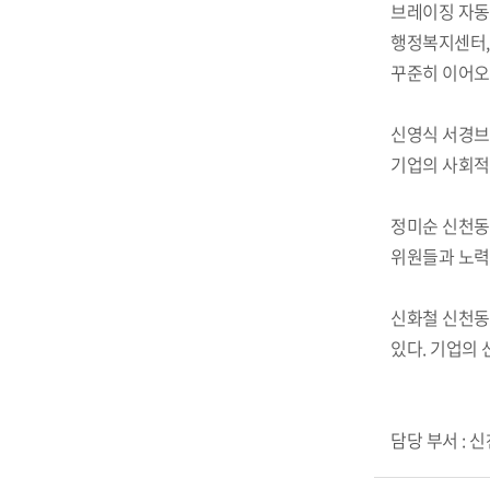
브레이징 자동
행정복지센터,
꾸준히 이어오
신영식 서경브
기업의 사회적
정미순 신천동
위원들과 노력
신화철 신천동
있다. 기업의
담당 부서 : 신천