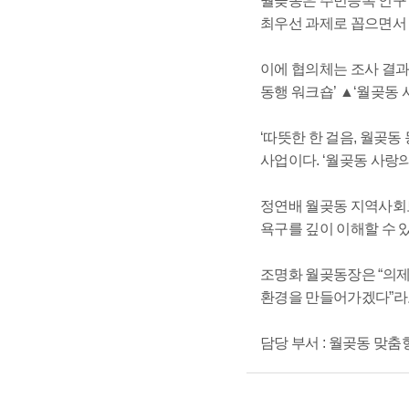
월곶동은 주민등록 인구 
최우선 과제로 꼽으면서 
이에 협의체는 조사 결과
동행 워크숍’ ▲‘월곶동
‘따뜻한 한 걸음, 월곶
사업이다. ‘월곶동 사랑
정연배 월곶동 지역사회
욕구를 깊이 이해할 수 
조명화 월곶동장은 “의제
환경을 만들어가겠다”라
담당 부서 : 월곶동 맞춤형복지