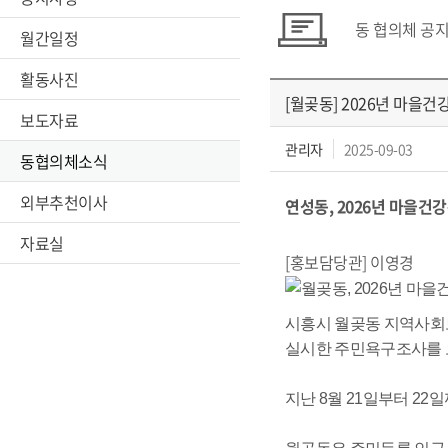
동 협의체 공
월간일정
활동사진
[월곶동] 2026년 마을
보도자료
관리자
2025-09-03
동협의체소식
외부추천이사
연성동, 2026년 마을건
자료실
[홍보담당관] 이영경
시흥시 월곶동 지역사회보
실시한 주민욕구조사를 
지난 8월 21일부터 2