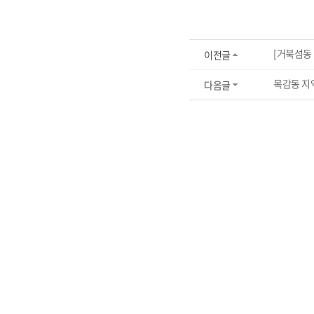
[거북섬동
이전글
목감동 지
다음글