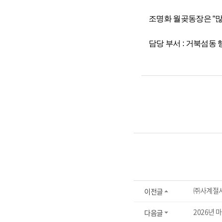
조명화 월곶동장은 “많
담당 부서 : 거북섬동 행정복
㈜사계절시
이전글
2026년
다음글