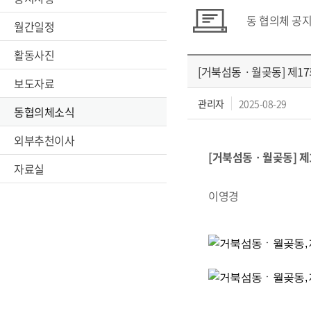
동 협의체 공
월간일정
활동사진
[거북섬동ㆍ월곶동] 제1
보도자료
관리자
2025-08-29
동협의체소식
외부추천이사
[거북섬동ㆍ월곶동] 제
자료실
작성
이영경