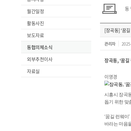
동
월간일정
활동사진
[장곡동] ‘꿈
보도자료
관리자
2025
동협의체소식
외부추천이사
장곡동, ‘꿈길
작
자료실
이영경
시흥시 장곡동
돕기 위한 맞춤
‘꿈길 런웨이
바라는 마음을