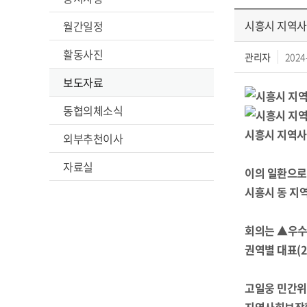
시흥시 지역사
월간일정
활동사진
관리자
2024
보도자료
동협의체소식
시흥시 지역사
외부추천이사
자료실
이의 일환으로
시흥시 동 지
회의는 ▲우수
권역별 대표(
고일웅 민간위