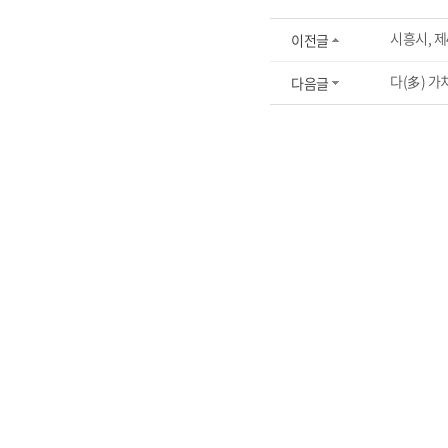
시흥시, 
이전글
다(多) 가
다음글